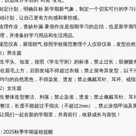
，以适应开学后的“时差”变化。
.制定计划，明确目标 新学期新气象，制定一个切实可行的学
动计划，让自己更有方向感和掌控感。
.梳理作业，查缺补漏 暑假作业是假期学习的总结，也是新学
理，并准备好学习用品和生活用品。
.规范仪表，展现朝气 按照学校规范整理个人仪容仪表，发型自
1）男生篇
生平头、短发，按照《学生守则》的标准，禁止过长；双侧鬓
在眉毛上方，后部发端不得超过衣领；禁止留奇异发型，以干
均匀的自然黑色，不得染发、烫发；禁止佩戴耳针、耳环、戒指
2）女生篇
生整体造型整洁、利落；禁止染发，烫发；禁止佩戴耳针、耳
整洁，长度不能超过手指尖（不超过2mm），禁止涂指甲油及
让我们一起在新的学期里，并肩前行，收获成长与喜悦！
:
2025秋季学期返校提醒