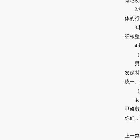
育运动
2
体的行
3
细核整
4
（
男
发保持
统一、
（
女
甲修剪
你们，
上一篇 