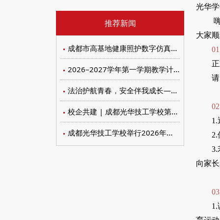
光华学
嗨
推荐新闻
大家顺
成都市高基地健康照护数字仿真实训设备招标比价文件
0
正
2026–2027学年第一学期教学计划与教材遴选审定会议
请
法治护航青春，安全伴我成长——我校开展未成年人保护与禁毒防艾系列宣传教育活动
0
校企共建 | 成都光华技工学校第七届工匠节暨校企合作委员会顺利召开
1
成都光华技工学校举行2026年新团员入团仪式
2
3
向家长
0
1