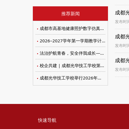
成都
推荐新闻
发布时间：
成都市高基地健康照护数字仿真实训设备招标比价文件
成都
2026–2027学年第一学期教学计划与教材遴选审定会议
发布时间：
法治护航青春，安全伴我成长——我校开展未成年人保护与禁毒防艾系列宣传教育活动
成都
校企共建 | 成都光华技工学校第七届工匠节暨校企合作委员会顺利召开
发布时间：
成都光华技工学校举行2026年新团员入团仪式
快速导航